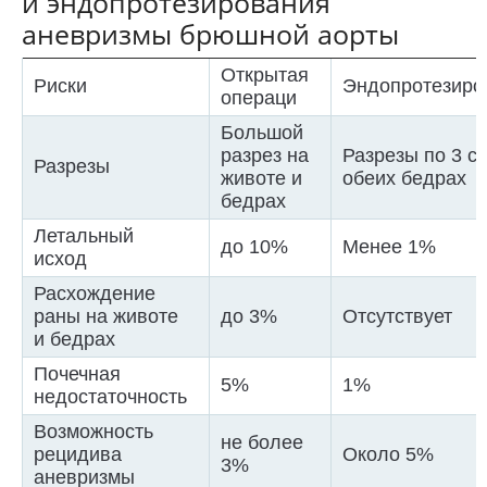
и эндопротезирования
аневризмы брюшной аорты
Открытая
Риски
Эндопротезиро
операци
Большой
разрез на
Разрезы по 3 с
Разрезы
животе и
обеих бедрах
бедрах
Летальный
до 10%
Менее 1%
исход
Расхождение
раны на животе
до 3%
Отсутствует
и бедрах
Почечная
5%
1%
недостаточность
Возможность
не более
рецидива
Около 5%
3%
аневризмы