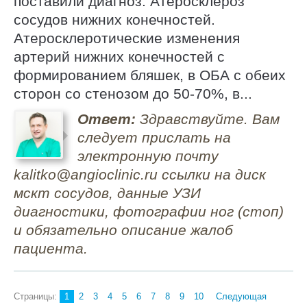
поставили диагноз: Атеросклероз
сосудов нижних конечностей.
Атеросклеротические изменения
артерий нижних конечностей с
формированием бляшек, в ОБА с обеих
сторон со стенозом до 50-70%, в...
Ответ:
Здравствуйте. Вам
следует прислать на
электронную почту
kalitko@angioclinic.ru ссылки на диск
мскт сосудов, данные УЗИ
диагностики, фотографии ног (стоп)
и обязательно описание жалоб
пациента.
Страницы:
1
2
3
4
5
6
7
8
9
10
Следующая