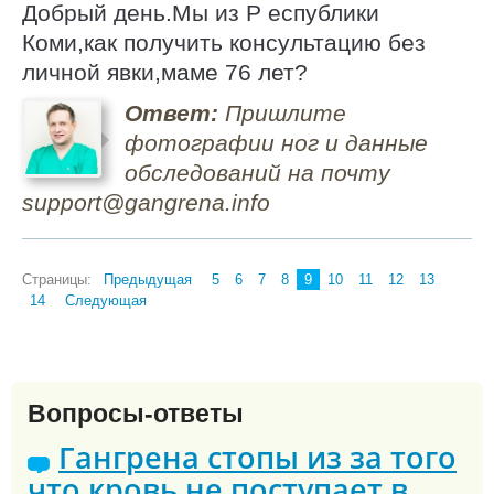
Добрый день.Мы из Р еспублики
Коми,как получить консультацию без
личной явки,маме 76 лет?
Ответ:
Пришлите
фотографии ног и данные
обследований на почту
support@gangrena.info
Страницы:
Предыдущая
5
6
7
8
9
10
11
12
13
14
Следующая
Вопросы-ответы
Гангрена стопы из за того
что кровь не поступает в